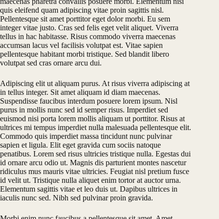
maecenas pharetra convallis posuere morbi. Elementum nisi
quis eleifend quam adipiscing vitae proin sagittis nisl.
Pellentesque sit amet porttitor eget dolor morbi. Eu sem
integer vitae justo. Cras sed felis eget velit aliquet. Viverra
tellus in hac habitasse. Risus commodo viverra maecenas
accumsan lacus vel facilisis volutpat est. Vitae sapien
pellentesque habitant morbi tristique. Sed blandit libero
volutpat sed cras ornare arcu dui.
Adipiscing elit ut aliquam purus. At risus viverra adipiscing at
in tellus integer. Sit amet aliquam id diam maecenas.
Suspendisse faucibus interdum posuere lorem ipsum. Nisl
purus in mollis nunc sed id semper risus. Imperdiet sed
euismod nisi porta lorem mollis aliquam ut porttitor. Risus at
ultrices mi tempus imperdiet nulla malesuada pellentesque elit.
Commodo quis imperdiet massa tincidunt nunc pulvinar
sapien et ligula. Elit eget gravida cum sociis natoque
penatibus. Lorem sed risus ultricies tristique nulla. Egestas dui
id ornare arcu odio ut. Magnis dis parturient montes nascetur
ridiculus mus mauris vitae ultricies. Feugiat nisl pretium fusce
id velit ut. Tristique nulla aliquet enim tortor at auctor urna.
Elementum sagittis vitae et leo duis ut. Dapibus ultrices in
iaculis nunc sed. Nibh sed pulvinar proin gravida.
Morbi enim nunc faucibus a pellentesque sit amet. Amet