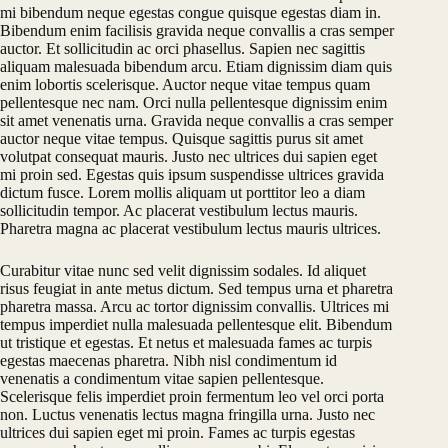
mi bibendum neque egestas congue quisque egestas diam in.
Bibendum enim facilisis gravida neque convallis a cras semper
auctor. Et sollicitudin ac orci phasellus. Sapien nec sagittis
aliquam malesuada bibendum arcu. Etiam dignissim diam quis
enim lobortis scelerisque. Auctor neque vitae tempus quam
pellentesque nec nam. Orci nulla pellentesque dignissim enim
sit amet venenatis urna. Gravida neque convallis a cras semper
auctor neque vitae tempus. Quisque sagittis purus sit amet
volutpat consequat mauris. Justo nec ultrices dui sapien eget
mi proin sed. Egestas quis ipsum suspendisse ultrices gravida
dictum fusce. Lorem mollis aliquam ut porttitor leo a diam
sollicitudin tempor. Ac placerat vestibulum lectus mauris.
Pharetra magna ac placerat vestibulum lectus mauris ultrices.
Curabitur vitae nunc sed velit dignissim sodales. Id aliquet
risus feugiat in ante metus dictum. Sed tempus urna et pharetra
pharetra massa. Arcu ac tortor dignissim convallis. Ultrices mi
tempus imperdiet nulla malesuada pellentesque elit. Bibendum
ut tristique et egestas. Et netus et malesuada fames ac turpis
egestas maecenas pharetra. Nibh nisl condimentum id
venenatis a condimentum vitae sapien pellentesque.
Scelerisque felis imperdiet proin fermentum leo vel orci porta
non. Luctus venenatis lectus magna fringilla urna. Justo nec
ultrices dui sapien eget mi proin. Fames ac turpis egestas