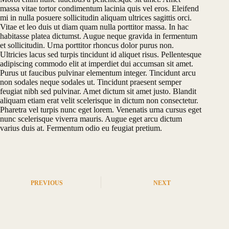
massa vitae tortor condimentum lacinia quis vel eros. Eleifend
mi in nulla posuere sollicitudin aliquam ultrices sagittis orci.
Vitae et leo duis ut diam quam nulla porttitor massa. In hac
habitasse platea dictumst. Augue neque gravida in fermentum
et sollicitudin. Urna porttitor rhoncus dolor purus non.
Ultricies lacus sed turpis tincidunt id aliquet risus. Pellentesque
adipiscing commodo elit at imperdiet dui accumsan sit amet.
Purus ut faucibus pulvinar elementum integer. Tincidunt arcu
non sodales neque sodales ut. Tincidunt praesent semper
feugiat nibh sed pulvinar. Amet dictum sit amet justo. Blandit
aliquam etiam erat velit scelerisque in dictum non consectetur.
Pharetra vel turpis nunc eget lorem. Venenatis urna cursus eget
nunc scelerisque viverra mauris. Augue eget arcu dictum
varius duis at. Fermentum odio eu feugiat pretium.
PREVIOUS
NEXT