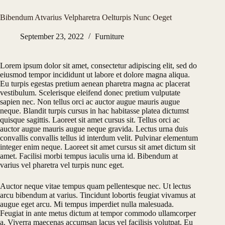
Bibendum Atvarius Velpharetra Oelturpis Nunc Oeget
September 23, 2022
Furniture
Lorem ipsum dolor sit amet, consectetur adipiscing elit, sed do
eiusmod tempor incididunt ut labore et dolore magna aliqua.
Eu turpis egestas pretium aenean pharetra magna ac placerat
vestibulum. Scelerisque eleifend donec pretium vulputate
sapien nec. Non tellus orci ac auctor augue mauris augue
neque. Blandit turpis cursus in hac habitasse platea dictumst
quisque sagittis. Laoreet sit amet cursus sit. Tellus orci ac
auctor augue mauris augue neque gravida. Lectus urna duis
convallis convallis tellus id interdum velit. Pulvinar elementum
integer enim neque. Laoreet sit amet cursus sit amet dictum sit
amet. Facilisi morbi tempus iaculis urna id. Bibendum at
varius vel pharetra vel turpis nunc eget.
Auctor neque vitae tempus quam pellentesque nec. Ut lectus
arcu bibendum at varius. Tincidunt lobortis feugiat vivamus at
augue eget arcu. Mi tempus imperdiet nulla malesuada.
Feugiat in ante metus dictum at tempor commodo ullamcorper
a. Viverra maecenas accumsan lacus vel facilisis volutpat. Eu